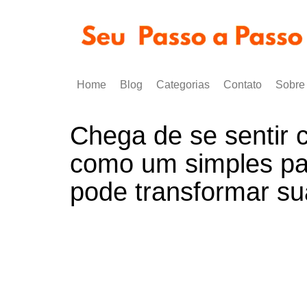
Ir
para
o
conteúdo
Home
Blog
Categorias
Contato
Sobre
Alimentação Saudável
Chega de se sentir
Exercícios e Bem Estar
como um simples pa
Artesanato e Renda Extra
pode transformar su