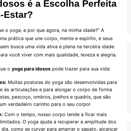
dosos é a Escolha Perfeita
-Estar?
e o yoga, e por que agora, na minha idade?” A
ma prática que une corpo, mente e espírito, e seus
uem busca uma vida ativa e plena na terceira idade.
ra você viver com mais qualidade, leveza e alegria.
que o
yoga para idosos
pode trazer para sua vida:
es:
Muitas posturas do yoga são desenvolvidas para
e às articulações e para alongar o corpo de forma
ostas, pescoço, ombros, joelhos e quadris, que são
um verdadeiro carinho para o seu corpo!
e:
Com o tempo, nosso corpo tende a ficar mais
imitados. O yoga ajuda a recuperar a amplitude dos
 dia, como se curvar para amarrar o sapato, alcançar