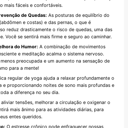
o mais fáceis e confortáveis.
 Prevenção de Quedas:
As posturas de equilíbrio do
(abdômen e costas) e das pernas, o que é
Isso reduz drasticamente o risco de quedas, uma das
e. Você se sentirá mais firme e seguro ao caminhar.
elhora do Humor:
A combinação de movimentos
nsciente e meditação acalma o sistema nervoso.
la, menos preocupada e um aumento na sensação de
amo para a mente!
ica regular de yoga ajuda a relaxar profundamente o
a e proporcionando noites de sono mais profundas e
oda a diferença no seu dia.
aliviar tensões, melhorar a circulação e oxigenar o
tirá mais ânimo para as atividades diárias, para
eus entes queridos.
co:
O estresse crônico pode enfraquecer nossas