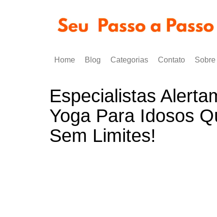
Ir
para
o
conteúdo
Home
Blog
Categorias
Contato
Sobre
Alimentação Saudável
Especialistas Alert
Exercícios e Bem Estar
Yoga Para Idosos Q
Artesanato e Renda Extra
Sem Limites!